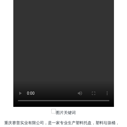
重庆赛普实业有限公司，是一家专业生产塑料托盘，塑料垃圾桶，