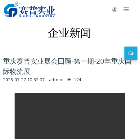
企业新闻
重庆赛普实业展会回顾-第一期-20年重庆国
际物流展
2023-07-27 10:52:07
admin
124