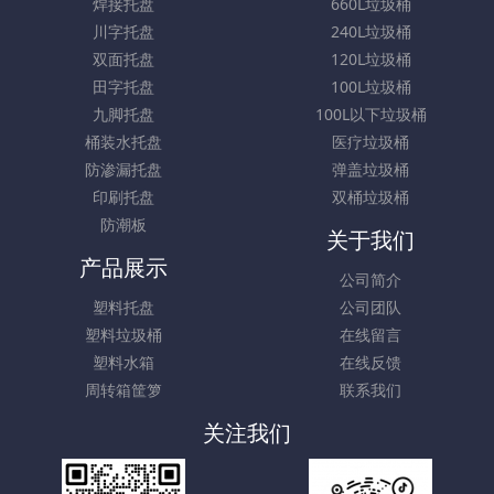
焊接托盘
660L垃圾桶
川字托盘
240L垃圾桶
双面托盘
120L垃圾桶
田字托盘
100L垃圾桶
九脚托盘
100L以下垃圾桶
桶装水托盘
医疗垃圾桶
防渗漏托盘
弹盖垃圾桶
印刷托盘
双桶垃圾桶
防潮板
关于我们
产品展示
公司简介
塑料托盘
公司团队
塑料垃圾桶
在线留言
塑料水箱
在线反馈
周转箱筐箩
联系我们
关注我们