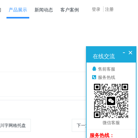
登录
注册
们
产品展示
新闻动态
客户案例
-
×
在线交流
售前客服
服务热线
微信客服
210川字网格托盘
下一篇
: 周转箩
服务热线：