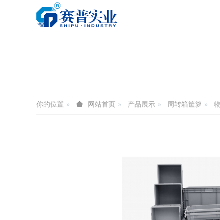
你的位置
产品展示
周转箱筐箩
网站首页