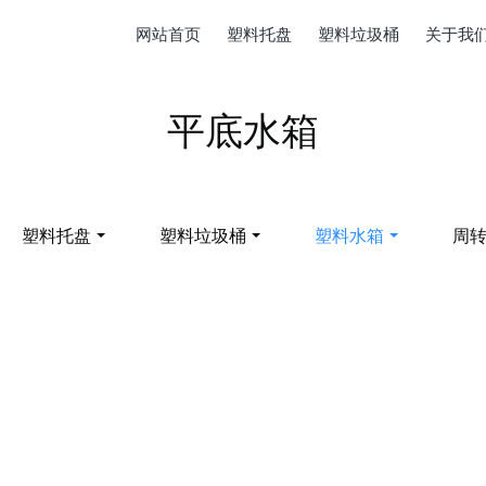
网站首页
塑料托盘
塑料垃圾桶
关于我
平底水箱
塑料托盘
塑料垃圾桶
塑料水箱
周