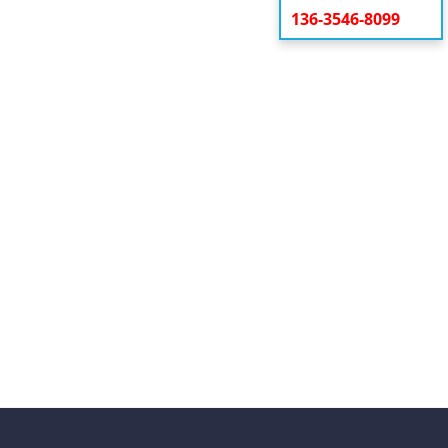
136-3546-8099