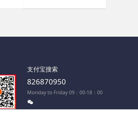
支付宝搜索
826870950
Monday to Friday 09：00-18：00
plets