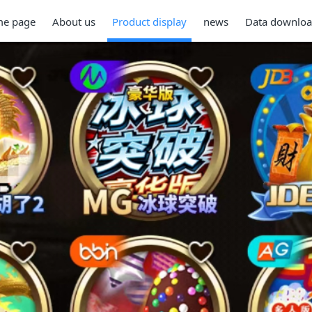
e page
About us
Product display
news
Data downlo