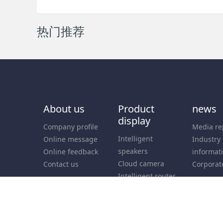
热门推荐
About us
Product
news
display
Company profile
Media re
Intelligent
Online message
Industry
speakers
Online feedback
informat
Cloud camera
Contact us
Corporat
Intelligent router