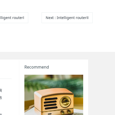
elligent routerⅠ
Next
: Intelligent routerⅡ
Recommend
演
数