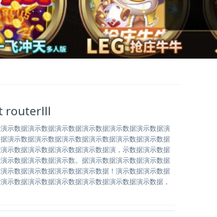
nt routerⅢ
据演示数据演示数据演示数据演示数据演示数据演示数据演
，据演示数据演示数据演示数据演示数据演示数据演示数据
据演示数据演示数据演示数据演示数据演，示数据演示数据
据演示数据演示数据演示数。据演示数据演示数据演示数据
据演示数据演示数据演示数据演示数据！演示数据演示数据
据演示数据演示数据演示数据演示数据演示数据演示数据，