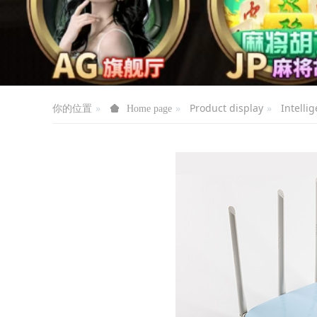
你的位置
Product display
Intelli
Home page