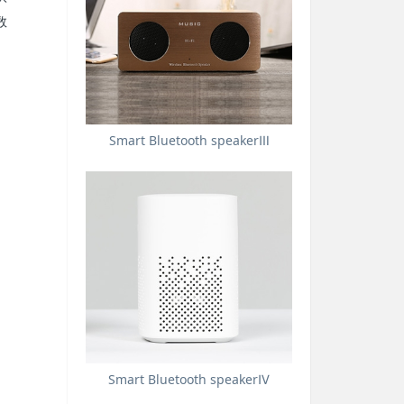
数
Smart Bluetooth speakerⅢ
Smart Bluetooth speakerⅣ