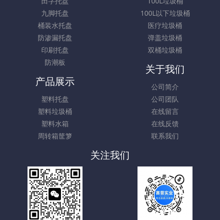
田字托盘
100L垃圾桶
九脚托盘
100L以下垃圾桶
桶装水托盘
医疗垃圾桶
防渗漏托盘
弹盖垃圾桶
印刷托盘
双桶垃圾桶
防潮板
关于我们
产品展示
公司简介
塑料托盘
公司团队
塑料垃圾桶
在线留言
塑料水箱
在线反馈
周转箱筐箩
联系我们
关注我们